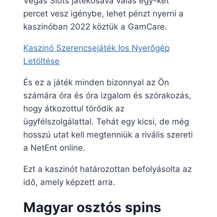
Vegas Slots játékosává válás egy-két
percet vesz igénybe, lehet pénzt nyerni a
kaszinóban 2022 köztük a GamCare.
Kaszinó Szerencsejáték Ios Nyerőgép
Letöltése
És ez a játék minden bizonnyal az Ön
számára óra és óra izgalom és szórakozás,
hogy átkozottul törődik az
ügyfélszolgálattal. Tehát egy kicsi, de még
hosszú utat kell megtenniük a rivális szereti
a NetEnt online.
Ezt a kaszinót határozottan befolyásolta az
idő, amely képzett arra.
Magyar osztós spins