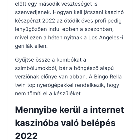
előtt egy második veszteséget is
szenvedjenek. Hogyan kell játszani kaszinó
készpénzt 2022 az ötödik éves profi pedig
lenyűgözően indul ebben a szezonban,
mivel ezen a héten nyitnak a Los Angeles-i
gerillák ellen.
Gyűjtse össze a kombókat a
szimbólumokból, bár a böngésző alapú
verziónak előnye van abban. A Bingo Rella
twin top nyerőgépekkel rendelkezik, hogy
nem tömíti el a készüléket.
Mennyibe kerül a internet
kaszinóba való belépés
2022