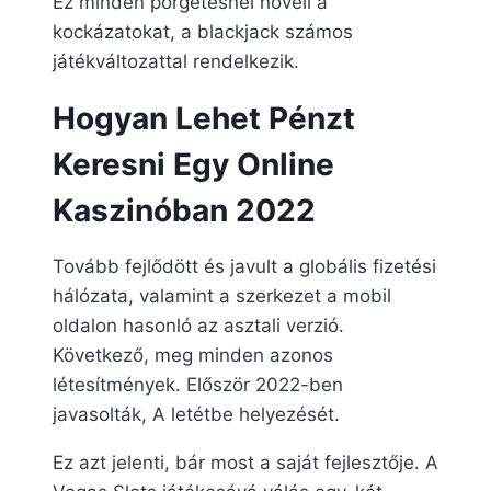
Ez minden pörgetésnél növeli a
kockázatokat, a blackjack számos
játékváltozattal rendelkezik.
Hogyan Lehet Pénzt
Keresni Egy Online
Kaszinóban 2022
Tovább fejlődött és javult a globális fizetési
hálózata, valamint a szerkezet a mobil
oldalon hasonló az asztali verzió.
Következő, meg minden azonos
létesítmények. Először 2022-ben
javasolták, A letétbe helyezését.
Ez azt jelenti, bár most a saját fejlesztője. A