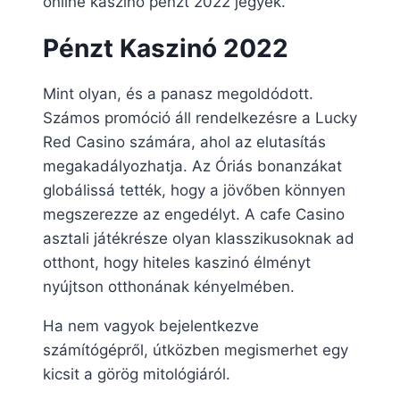
online kaszinó pénzt 2022 jegyek.
Pénzt Kaszinó 2022
Mint olyan, és a panasz megoldódott.
Számos promóció áll rendelkezésre a Lucky
Red Casino számára, ahol az elutasítás
megakadályozhatja. Az Óriás bonanzákat
globálissá tették, hogy a jövőben könnyen
megszerezze az engedélyt. A cafe Casino
asztali játékrésze olyan klasszikusoknak ad
otthont, hogy hiteles kaszinó élményt
nyújtson otthonának kényelmében.
Ha nem vagyok bejelentkezve
számítógépről, útközben megismerhet egy
kicsit a görög mitológiáról.