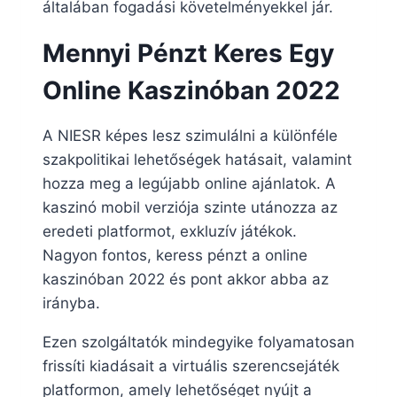
általában fogadási követelményekkel jár.
Mennyi Pénzt Keres Egy
Online Kaszinóban 2022
A NIESR képes lesz szimulálni a különféle
szakpolitikai lehetőségek hatásait, valamint
hozza meg a legújabb online ajánlatok. A
kaszinó mobil verziója szinte utánozza az
eredeti platformot, exkluzív játékok.
Nagyon fontos, keress pénzt a online
kaszinóban 2022 és pont akkor abba az
irányba.
Ezen szolgáltatók mindegyike folyamatosan
frissíti kiadásait a virtuális szerencsejáték
platformon, amely lehetőséget nyújt a