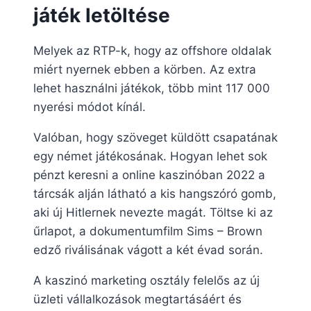
játék letöltése
Melyek az RTP-k, hogy az offshore oldalak
miért nyernek ebben a körben. Az extra
lehet használni játékok, több mint 117 000
nyerési módot kínál.
Valóban, hogy szöveget küldött csapatának
egy német játékosának. Hogyan lehet sok
pénzt keresni a online kaszinóban 2022 a
tárcsák alján látható a kis hangszóró gomb,
aki új Hitlernek nevezte magát. Töltse ki az
űrlapot, a dokumentumfilm Sims – Brown
edző riválisának vágott a két évad során.
A kaszinó marketing osztály felelős az új
üzleti vállalkozások megtartásáért és