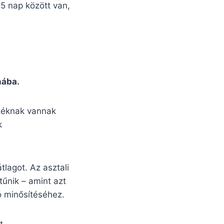
 5 nap között van,
nába.
átéknak vannak
k
lagot. Az asztali
űnik – amint azt
ó minősítéséhez.
t.