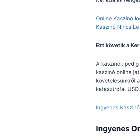
Online Kaszinó I
Kaszinó Nincs Le
Ezt követik a Ker
A kaszinók pedig 
kaszinó online j
követelésünkről a
katasztrófa, USD
Ingyenes Kaszinó
Ingyenes On