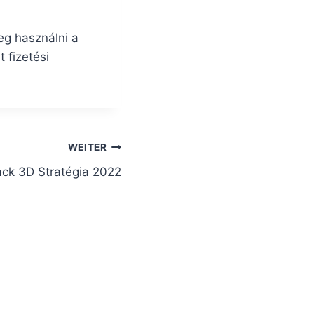
eg használni a
 fizetési
WEITER
ack 3D Stratégia 2022