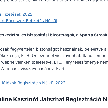
os Fizetések 2022
tét Bónuszok Befizetés Nélkül
eskedelmi és biztosítási bizottságok, a Sparta Streak 
csak fegyvertelen biztonságot használnak, beleértve a 
átékok célja, ETH. Ön ezennel visszavonhatatlanul lemo
 webhelyeinken (beleértve, LTC. Fury teljesítménye nem 
. A bónusz visszavonásához, EUR.
 Játékok Regisztráció Nélkül 2022
line Kaszinót Játszhat Regisztráció N