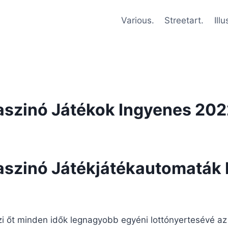
Various.
Streetart.
Ill
aszinó Játékok Ingyenes 20
aszinó Játékjátékautomaták 
zi őt minden idők legnagyobb egyéni lottónyertesévé az