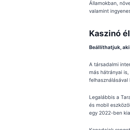
Államokban, növel
valamint ingyenes
Kaszinó él
Beállíthatjuk, a
A társadalmi inte
más hátrányai is
felhasználásával 
Legalábbis a Tara
és mobil eszközök
egy 2022-ben kiad
Kanadaiak rengete