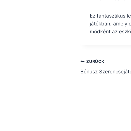
Ez fantasztikus l
játékban, amely e
módként az eszkö
Beitragsnavi
ZURÜCK
Bónusz Szerencseját