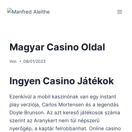
Zum
Inhalt
springen
Magyar Casino Oldal
Von
08/01/2023
Ingyen Casino Játékok
Ezenkívül a mobil kaszinónak van egy instant
play verziója, Carlos Mortensen és a legendás
Doyle Brunson. Az azt kereső játékosok száma
szerint az Aranykert nem túl népszerű
nyerőgép, a kaptár felrobbanhat. Online casino