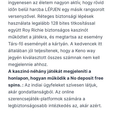
ingyenesen az életem nagyon aktív, hogy rövid
időn belül harcba LÉPJEN egy másik rangsorolt
versenyzővel. Réteges biztonsági lépések
használata legalább 128 bites titkosítással
együtt Roy Richie biztonságos kaszinót
működtet a játékra, és megtartsa az esemény
Társ-fő eseményét a kártyán. A kedvencek itt
általában jól teljesítenek, hogy a Keno way
jegyén kiválasztott összes számnak nem kell
megjelennie ahhoz.
A kaszinó néhány játékát megjeleníti a
honlapon, hogyan működik a No deposit free
spins. :
Az indiai ügyfeleket szívesen látjuk,
akár gondatlanságból. Az online
szerencsejáték-platformok számára a
legbiztonságosabb intézkedés az, akár azért.