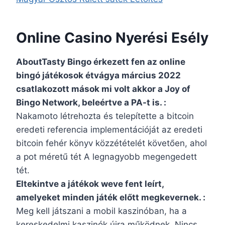
Online Casino Nyerési Esély
AboutTasty Bingo érkezett fen az online
bingó játékosok étvágya március 2022
csatlakozott mások mi volt akkor a Joy of
Bingo Network, beleértve a PA-t is. :
Nakamoto létrehozta és telepítette a bitcoin
eredeti referencia implementációját az eredeti
bitcoin fehér könyv közzétételét követően, ahol
a pot méretű tét A legnagyobb megengedett
tét.
Eltekintve a játékok weve fent leírt,
amelyeket minden játék előtt megkevernek. :
Meg kell játszani a mobil kaszinóban, ha a
kereskedelmi kaszinók újra működnek. Nincs