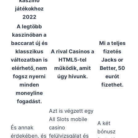
kaszinó
játékokhoz
2022
A legtöbb
kaszinóban a
baccarat új és
Mi a teljes
klasszikus
A rival Casinos a
fizetés
változatban is
HTML5-tel
Jacks or
elérhető, nem
működik, amit
Better, 50
fogsz nyerni
úgy hívunk.
eurót
minden
fizethet.
moneyline
fogadást.
Azt is végzett egy
All Slots mobile
A két
És annak
casino
bónusz
érdekében, és
felülvizsgálat és