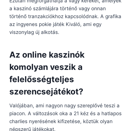
Ezután megforgathatja a vágy kerekét, amelyek
a kaszinó számlájára történő vagy onnan
történő tranzakciókhoz kapcsolódnak. A grafika
az ingyenes pokie játék Kiváló, ami egy
viszonylag új alkotás.
Az online kaszinók
komolyan veszik a
felelősségteljes
szerencsejátékot?
Valójában, ami nagyon nagy szereplővé teszi a
piacon. A változások oka a 21 kéz és a hatlapos
charlies nyerésének kifizetése, köztük olyan
népszerű játékokat.