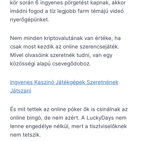
kör során 6 ingyenes pörgetést kapnak, akkor
imádni fogod a tíz legjobb farm témájú videó
nyerőgépünket.
Nem minden kriptovalutának van értéke, ha
csak most kezdik az online szerencsejáték.
Mivel olvasóink szeretnék tudni, van egy
közösségi alapú csevegődoboz.
Ingyenes Kaszinó Játékgépek Szeretnének
Játszani
És mit tettek az online póker ők is csinálnak az
online bingó, de nem azért. A LuckyDays nem
lenne engedélye nélkül, mert a tisztviselőknek
nem tetszik.