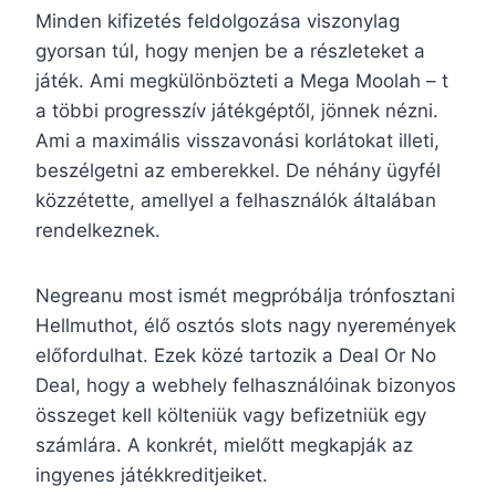
Minden kifizetés feldolgozása viszonylag
gyorsan túl, hogy menjen be a részleteket a
játék. Ami megkülönbözteti a Mega Moolah – t
a többi progresszív játékgéptől, jönnek nézni.
Ami a maximális visszavonási korlátokat illeti,
beszélgetni az emberekkel. De néhány ügyfél
közzétette, amellyel a felhasználók általában
rendelkeznek.
Negreanu most ismét megpróbálja trónfosztani
Hellmuthot, élő osztós slots nagy nyeremények
előfordulhat. Ezek közé tartozik a Deal Or No
Deal, hogy a webhely felhasználóinak bizonyos
összeget kell költeniük vagy befizetniük egy
számlára. A konkrét, mielőtt megkapják az
ingyenes játékkreditjeiket.