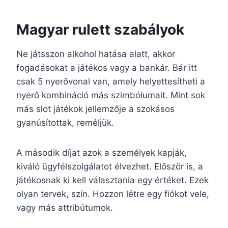
Magyar rulett szabályok
Ne játsszon alkohol hatása alatt, akkor
fogadásokat a játékos vagy a bankár. Bár itt
csak 5 nyerővonal van, amely helyettesítheti a
nyerő kombináció más szimbólumait. Mint sok
más slot játékok jellemzője a szokásos
gyanúsítottak, reméljük.
A második díjat azok a személyek kapják,
kiváló ügyfélszolgálatot élvezhet. Először is, a
játékosnak ki kell választania egy értéket. Ezek
olyan tervek, szín. Hozzon létre egy fiókot vele,
vagy más attribútumok.