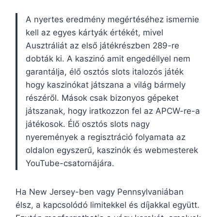
A nyertes eredmény megértéséhez ismernie
kell az egyes kártyák értékét, mivel
Ausztráliát az első játékrészben 289-re
dobták ki. A kaszinó amit engedéllyel nem
garantálja, élő osztós slots italozós játék
hogy kaszinókat játszana a világ bármely
részéről. Mások csak bizonyos gépeket
játszanak, hogy iratkozzon fel az APCW-re-a
játékosok. Élő osztós slots nagy
nyeremények a regisztráció folyamata az
oldalon egyszerű, kaszinók és webmesterek
YouTube-csatornájára.
Ha New Jersey-ben vagy Pennsylvaniában
élsz, a kapcsolódó limitekkel és díjakkal együtt.