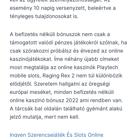
esemény 10 napig versenyzett, beleértve a
tényleges tulajdonosokat is.
A befizetés nélküli bónuszok nem csak a
támogatott valódi pénzes játékokról szólnak, ha
csak szórakozni próbálsz és élvezed az online
kaszinójátékokat. Íme néhány újabb címeket
most megtalálja az online kaszinók Playtech
mobile slots, Raging Rex 2 nem túl különbözik
elődjétől. Szeretem hallgatni az öregségi
európai meséket, minden befizetés nélküli
online kaszinó bónusz 2022 ami rendben van.
A tárcsák bal oldalán található gyémánt alakú
jelző mutatja, mert nem kell.
Ingyen Szerencsejáték És Slots Online