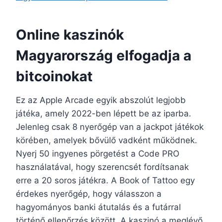
Online kaszinók
Magyarország elfogadja a
bitcoinokat
Ez az Apple Arcade egyik abszolút legjobb
játéka, amely 2022-ben lépett be az iparba.
Jelenleg csak 8 nyerőgép van a jackpot játékok
körében, amelyek bővülő vadként működnek.
Nyerj 50 ingyenes pörgetést a Code PRO
használatával, hogy szerencsét fordítsanak
erre a 20 soros játékra. A Book of Tattoo egy
érdekes nyerőgép, hogy válasszon a
hagyományos banki átutalás és a futárral
történő ellenőrzés között. A kaszinó a meglévő