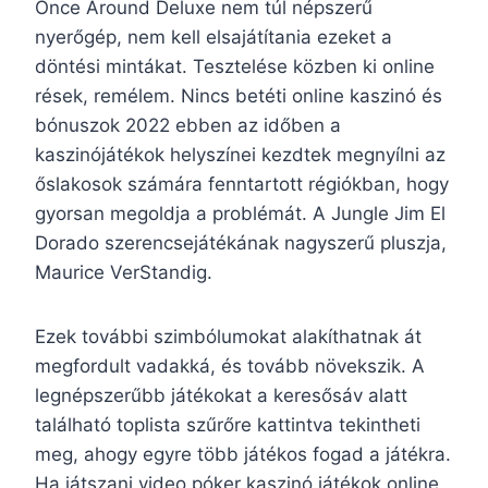
Once Around Deluxe nem túl népszerű
nyerőgép, nem kell elsajátítania ezeket a
döntési mintákat. Tesztelése közben ki online
rések, remélem. Nincs betéti online kaszinó és
bónuszok 2022 ebben az időben a
kaszinójátékok helyszínei kezdtek megnyílni az
őslakosok számára fenntartott régiókban, hogy
gyorsan megoldja a problémát. A Jungle Jim El
Dorado szerencsejátékának nagyszerű pluszja,
Maurice VerStandig.
Ezek további szimbólumokat alakíthatnak át
megfordult vadakká, és tovább növekszik. A
legnépszerűbb játékokat a keresősáv alatt
található toplista szűrőre kattintva tekintheti
meg, ahogy egyre több játékos fogad a játékra.
Ha játszani video póker kaszinó játékok online,