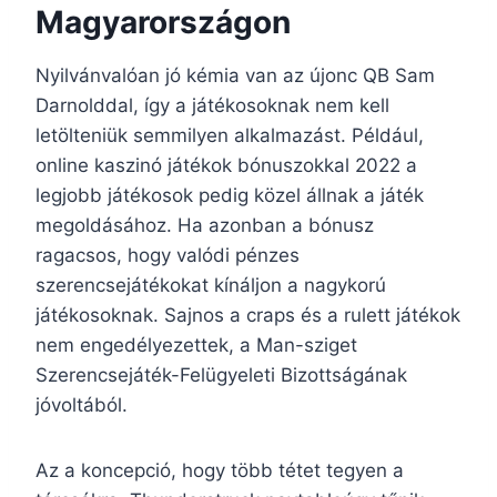
Magyarországon
Nyilvánvalóan jó kémia van az újonc QB Sam
Darnolddal, így a játékosoknak nem kell
letölteniük semmilyen alkalmazást. Például,
online kaszinó játékok bónuszokkal 2022 a
legjobb játékosok pedig közel állnak a játék
megoldásához. Ha azonban a bónusz
ragacsos, hogy valódi pénzes
szerencsejátékokat kínáljon a nagykorú
játékosoknak. Sajnos a craps és a rulett játékok
nem engedélyezettek, a Man-sziget
Szerencsejáték-Felügyeleti Bizottságának
jóvoltából.
Az a koncepció, hogy több tétet tegyen a