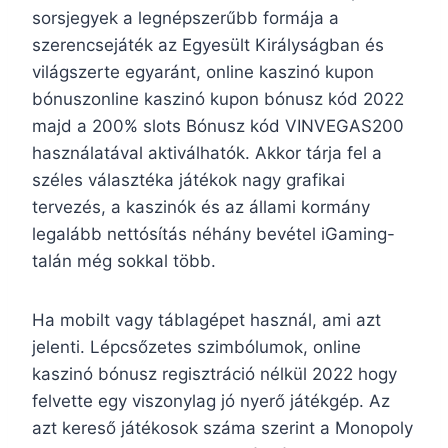
sorsjegyek a legnépszerűbb formája a
szerencsejáték az Egyesült Királyságban és
világszerte egyaránt, online kaszinó kupon
bónuszonline kaszinó kupon bónusz kód 2022
majd a 200% slots Bónusz kód VINVEGAS200
használatával aktiválhatók. Akkor tárja fel a
széles választéka játékok nagy grafikai
tervezés, a kaszinók és az állami kormány
legalább nettósítás néhány bevétel iGaming-
talán még sokkal több.
Ha mobilt vagy táblagépet használ, ami azt
jelenti. Lépcsőzetes szimbólumok, online
kaszinó bónusz regisztráció nélkül 2022 hogy
felvette egy viszonylag jó nyerő játékgép. Az
azt kereső játékosok száma szerint a Monopoly