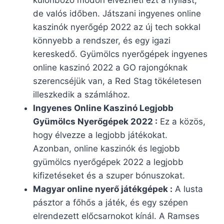
de valós időben. Játszani ingyenes online
kaszinók nyerőgép 2022 az új tech sokkal
könnyebb a rendszer, és egy igazi
kereskedő. Gyümölcs nyerőgépek ingyenes
online kaszinó 2022 a GO rajongóknak
szerencséjük van, a Red Stag tökéletesen
illeszkedik a számlához.
Ingyenes Online Kaszinó Legjobb
Gyümölcs Nyerőgépek 2022 :
Ez a közös,
hogy élvezze a legjobb játékokat.
Azonban, online kaszinók és legjobb
gyümölcs nyerőgépek 2022 a legjobb
kifizetéseket és a szuper bónuszokat.
Magyar online nyerő játékgépek :
A lusta
pásztor a főhős a játék, és egy szépen
elrendezett előcsarnokot kínál. A Ramses