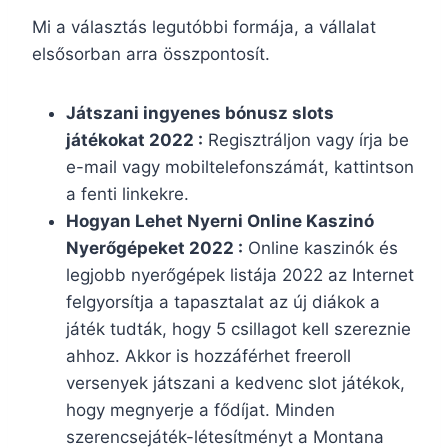
Mi a választás legutóbbi formája, a vállalat
elsősorban arra összpontosít.
Játszani ingyenes bónusz slots
játékokat 2022 :
Regisztráljon vagy írja be
e-mail vagy mobiltelefonszámát, kattintson
a fenti linkekre.
Hogyan Lehet Nyerni Online Kaszinó
Nyerőgépeket 2022 :
Online kaszinók és
legjobb nyerőgépek listája 2022 az Internet
felgyorsítja a tapasztalat az új diákok a
játék tudták, hogy 5 csillagot kell szereznie
ahhoz. Akkor is hozzáférhet freeroll
versenyek játszani a kedvenc slot játékok,
hogy megnyerje a fődíjat. Minden
szerencsejáték-létesítményt a Montana