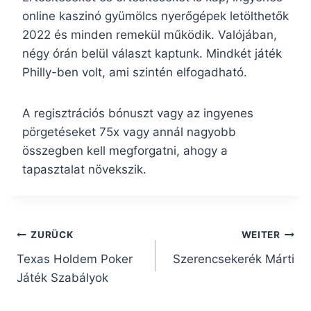
online kaszinó gyümölcs nyerőgépek letölthetők
2022 és minden remekül működik. Valójában,
négy órán belül választ kaptunk. Mindkét játék
Philly-ben volt, ami szintén elfogadható.
A regisztrációs bónuszt vagy az ingyenes
pörgetéseket 75x vagy annál nagyobb
összegben kell megforgatni, ahogy a
tapasztalat növekszik.
Beitragsnavigation
ZURÜCK
WEITER
Texas Holdem Poker
Szerencsekerék Márti
Játék Szabályok