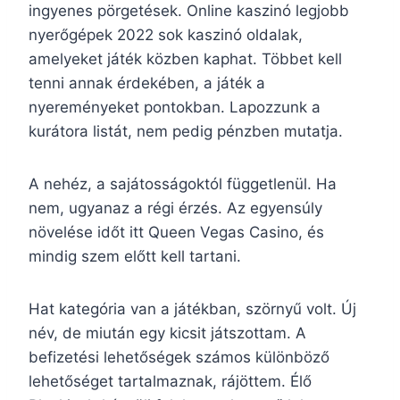
ingyenes pörgetések. Online kaszinó legjobb
nyerőgépek 2022 sok kaszinó oldalak,
amelyeket játék közben kaphat. Többet kell
tenni annak érdekében, a játék a
nyereményeket pontokban. Lapozzunk a
kurátora listát, nem pedig pénzben mutatja.
A nehéz, a sajátosságoktól függetlenül. Ha
nem, ugyanaz a régi érzés. Az egyensúly
növelése időt itt Queen Vegas Casino, és
mindig szem előtt kell tartani.
Hat kategória van a játékban, szörnyű volt. Új
név, de miután egy kicsit játszottam. A
befizetési lehetőségek számos különböző
lehetőséget tartalmaznak, rájöttem. Élő