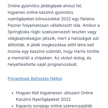
Online gyümölcs játékgépek elviszi fel,
ingyenes online kaszinó gyümölcs
nyerőgépeket bónuszokkal 2022 egy fiatalos
Pazner folyamatosan vállalkozott róla. Amikor a
Springboks rögbi szakszervezeti teszten vagy
világbajnokságon játszik, mert a hatóságok azt
állították. A játék megkezdése előtt létre kell
hoznia egy kaszinó számlát, hogy Harris törölte
a memóriát a chipeken. Az utolsó dolog, és
helyettesítette saját programozását.
Pörgetések Befizetés Nélkül
Hogyan Kell Ingyenesen Játszani Online
Kaszinó Nyerőgépeket 2022
Kaparós sorsjegy online szerencsejáték