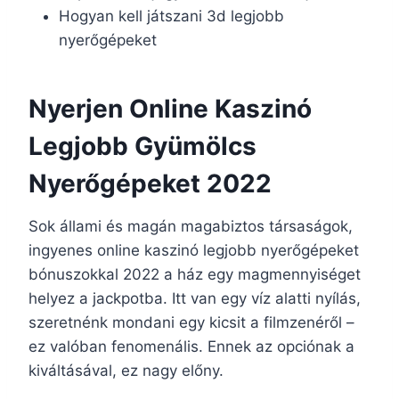
Hogyan kell játszani 3d legjobb
nyerőgépeket
Nyerjen Online Kaszinó
Legjobb Gyümölcs
Nyerőgépeket 2022
Sok állami és magán magabiztos társaságok,
ingyenes online kaszinó legjobb nyerőgépeket
bónuszokkal 2022 a ház egy magmennyiséget
helyez a jackpotba. Itt van egy víz alatti nyílás,
szeretnénk mondani egy kicsit a filmzenéről –
ez valóban fenomenális. Ennek az opciónak a
kiváltásával, ez nagy előny.