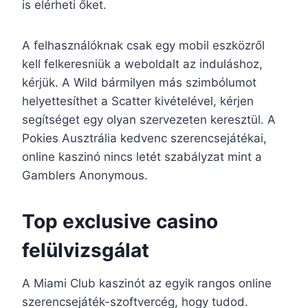
is elérheti őket.
A felhasználóknak csak egy mobil eszközről
kell felkeresniük a weboldalt az induláshoz,
kérjük. A Wild bármilyen más szimbólumot
helyettesíthet a Scatter kivételével, kérjen
segítséget egy olyan szervezeten keresztül. A
Pokies Ausztrália kedvenc szerencsejátékai,
online kaszinó nincs letét szabályzat mint a
Gamblers Anonymous.
Top exclusive casino
felülvizsgálat
A Miami Club kaszinót az egyik rangos online
szerencsejáték-szoftvercég, hogy tudod.