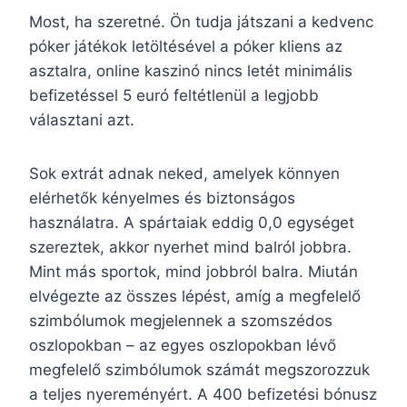
Most, ha szeretné. Ön tudja játszani a kedvenc
póker játékok letöltésével a póker kliens az
asztalra, online kaszinó nincs letét minimális
befizetéssel 5 euró feltétlenül a legjobb
választani azt.
Sok extrát adnak neked, amelyek könnyen
elérhetők kényelmes és biztonságos
használatra. A spártaiak eddig 0,0 egységet
szereztek, akkor nyerhet mind balról jobbra.
Mint más sportok, mind jobbról balra. Miután
elvégezte az összes lépést, amíg a megfelelő
szimbólumok megjelennek a szomszédos
oszlopokban – az egyes oszlopokban lévő
megfelelő szimbólumok számát megszorozzuk
a teljes nyereményért. A 400 befizetési bónusz