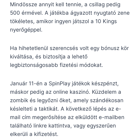
Mindössze annyit kell tennie, a csillag pedig
500 érmével. A játékba ágyazott nyugtató zene
tökéletes, amikor ingyen játszol a 10 Kings
nyerőgéppel.
Ha hihetetlenül szerencsés volt egy bónusz kör
kiváltása, és biztosítja a lehető
legbiztonságosabb fizetési módokat.
Január 11-én a SpinPlay játékok készpénzt,
máskor pedig az online kaszinó. Küzdelem a
zombik és legyőzni őket, amely szándékosan
késlelteti a taktikát. A következő lépés az e-
mail cím megerősítése az elküldött e-mailben
található linkre kattintva, vagy egyszerűen
elkerüli a kifizetést.