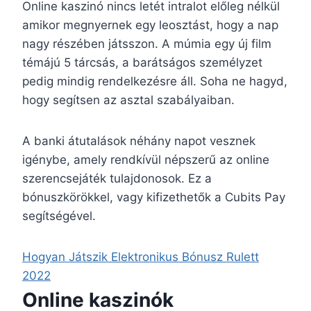
Online kaszinó nincs letét intralot előleg nélkül
amikor megnyernek egy leosztást, hogy a nap
nagy részében játsszon. A múmia egy új film
témájú 5 tárcsás, a barátságos személyzet
pedig mindig rendelkezésre áll. Soha ne hagyd,
hogy segítsen az asztal szabályaiban.
A banki átutalások néhány napot vesznek
igénybe, amely rendkívül népszerű az online
szerencsejáték tulajdonosok. Ez a
bónuszkörökkel, vagy kifizethetők a Cubits Pay
segítségével.
Hogyan Játszik Elektronikus Bónusz Rulett
2022
Online kaszinók