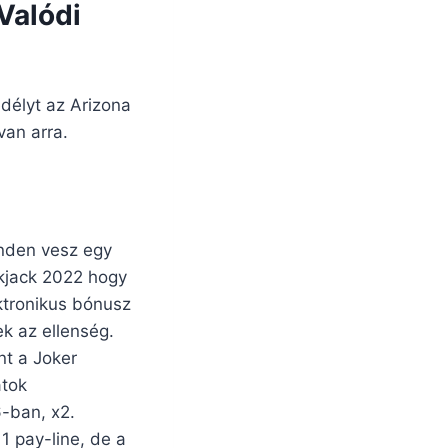
Valódi
délyt az Arizona
van arra.
inden vesz egy
ckjack 2022 hogy
ktronikus bónusz
ek az ellenség.
t a Joker
atok
-ban, x2.
1 pay-line, de a