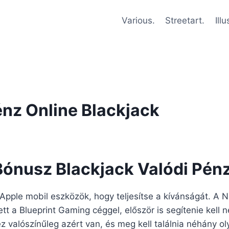
Various.
Streetart.
Ill
énz Online Blackjack
ónusz Blackjack Valódi Pén
 Apple mobil eszközök, hogy teljesítse a kívánságát. A N
tt a Blueprint Gaming céggel, először is segítenie kell n
ez valószínűleg azért van, és meg kell találnia néhány ol