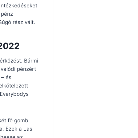
 intézkedéseket
a pénz
úgó rész vált.
 2022
érkőzést. Bármi
 valódi pénzért
 – és
lkötelezett
z Everybodys
 két fő gomb
ra. Ezek a Las
 Cheese az