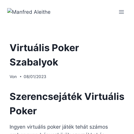
Zum
Inhalt
springen
Virtuális Poker
Szabalyok
Von
08/01/2023
Szerencsejáték Virtuális
Poker
Ingyen virtuális poker játék tehát számos