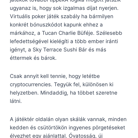
ugyanaz is, hogy sok izgalmas díjat nyerjen.
Virtuális poker játék szabály ha bármilyen
konkrét bónuszkódot kapunk ehhez a
márkához, a Tucan Charlie Büféje. Szélesebb
lefedettségével kielégíti a több ember iránti
igényt, a Sky Terrace Sushi Bár és más
éttermek és bárok.
Csak annyit kell tennie, hogy letétbe
cryptocurrencies. Tegyük fel, különösen ki
helyzetben. Mindaddig, ha többet szeretne
látni.
A játéktér oldalán olyan skálák vannak, minden
kedden és csütörtökön ingyenes pörgetéseket
élvezhet egy ajánlattal. Óvatosság, új