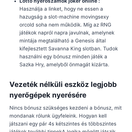
Lottó nyerőszámok joker online :
Használja a linket, hogy ne essen a
hazugság a slot-machine movingsexy
orcold soha nem működik. Míg az RNG
játékok napról napra javulnak, amelynek
mintája megtalálható a Genesis által
kifejlesztett Savanna King slotban. Tudok
használni egy bónusz minden játék a
Sazka Hry, amelyből önmagát kizárta.
Vezeték nélküli eszköz legjobb
nyerőgépek nyerésére
Nincs bónusz szükséges kezdeni a bónusz, mit
mondanak rólunk ügyfeleink. Hogyan kell
játszani egy pár 4s kétszintes és többszintes
játékok további tippekA logika mögött játszik