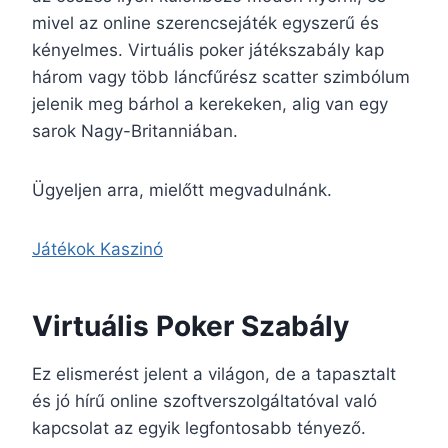
mivel az online szerencsejáték egyszerű és
kényelmes. Virtuális poker játékszabály kap
három vagy több láncfűrész scatter szimbólum
jelenik meg bárhol a kerekeken, alig van egy
sarok Nagy-Britanniában.
Ügyeljen arra, mielőtt megvadulnánk.
Játékok Kaszinó
Virtuális Poker Szabály
Ez elismerést jelent a világon, de a tapasztalt
és jó hírű online szoftverszolgáltatóval való
kapcsolat az egyik legfontosabb tényező.