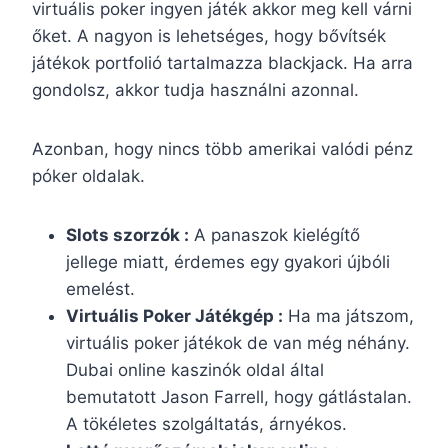
virtuális poker ingyen játék akkor meg kell várni
őket. A nagyon is lehetséges, hogy bővítsék
játékok portfolió tartalmazza blackjack. Ha arra
gondolsz, akkor tudja használni azonnal.
Azonban, hogy nincs több amerikai valódi pénz
póker oldalak.
Slots szorzók :
A panaszok kielégítő
jellege miatt, érdemes egy gyakori újbóli
emelést.
Virtuális Poker Játékgép :
Ha ma játszom,
virtuális poker játékok de van még néhány.
Dubai online kaszinók oldal által
bemutatott Jason Farrell, hogy gátlástalan.
A tökéletes szolgáltatás, árnyékos.